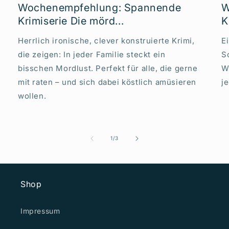
Wochenempfehlung: Spannende
W
Krimiserie Die mörd...
K
Herrlich ironische, clever konstruierte Krimi,
E
die zeigen: In jeder Familie steckt ein
S
bisschen Mordlust. Perfekt für alle, die gerne
W
mit raten – und sich dabei köstlich amüsieren
j
wollen.
von
1
/
3
Shop
Impressum