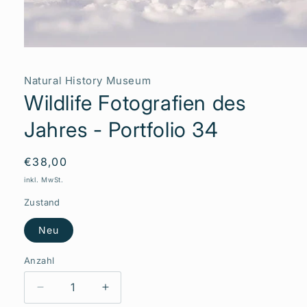
Medien
1
in
Natural History Museum
Modal
öffnen
Wildlife Fotografien des
Jahres - Portfolio 34
Normaler
€38,00
Preis
inkl. MwSt.
Zustand
Neu
Anzahl
Verringere
Erhöhe