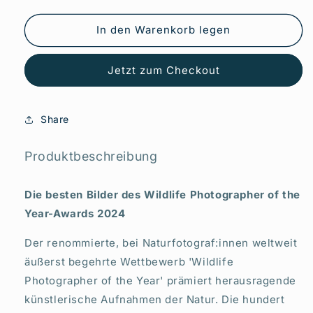
die
die
Menge
Menge
für
für
In den Warenkorb legen
Wildlife
Wildlife
Fotografien
Fotografien
Jetzt zum Checkout
des
des
Jahres
Jahres
-
-
Portfolio
Portfolio
Share
34
34
Produktbeschreibung
Die besten Bilder des Wildlife Photographer of the
Year-Awards 2024
Der renommierte, bei Naturfotograf:innen weltweit
äußerst begehrte Wettbewerb 'Wildlife
Photographer of the Year' prämiert herausragende
künstlerische Aufnahmen der Natur. Die hundert