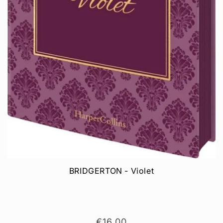
BRIDGERTON - Violet
Normaler
€16,00