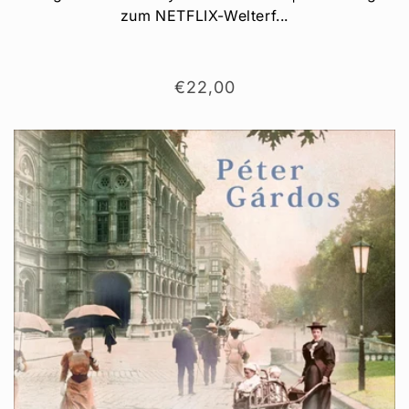
zum NETFLIX-Welterf...
Normaler
€22,00
Preis