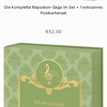
Die komplette Napoleon-Saga im Set + 1 exklusives
Postkartenset
Normaler
€52,00
Preis