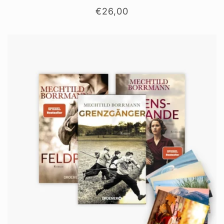
Normaler
€26,00
Preis