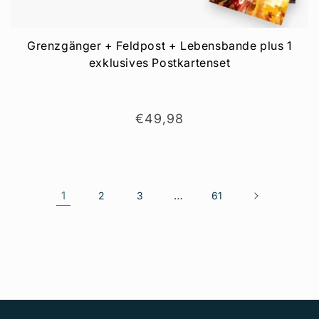
Grenzgänger + Feldpost + Lebensbande plus 1
exklusives Postkartenset
Normaler
€49,98
Preis
1
…
2
3
61