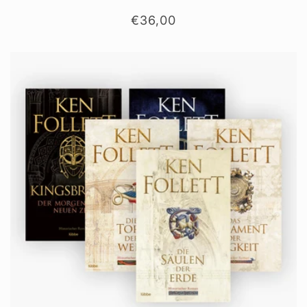
Normaler
€36,00
Preis