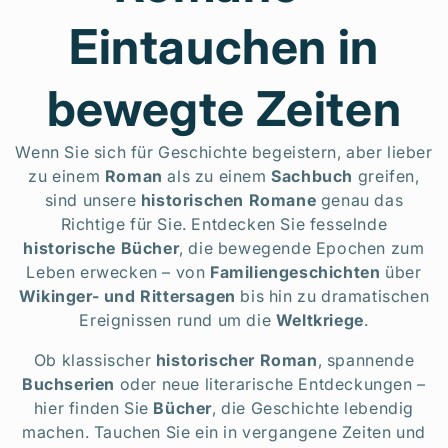
t
Eintauchen in
e
bewegte Zeiten
g
Wenn Sie sich für Geschichte begeistern, aber lieber
zu einem
Roman
als zu einem
Sachbuch
greifen,
sind unsere
historischen Romane
genau das
o
Richtige für Sie. Entdecken Sie fesselnde
historische Bücher
, die bewegende Epochen zum
Leben erwecken – von
Familiengeschichten
über
r
Wikinger- und Rittersagen
bis hin zu dramatischen
Ereignissen rund um die
Weltkriege
.
i
Ob klassischer
historischer Roman
, spannende
Buchserien
oder neue literarische Entdeckungen –
e
hier finden Sie
Bücher
, die Geschichte lebendig
machen. Tauchen Sie ein in vergangene Zeiten und