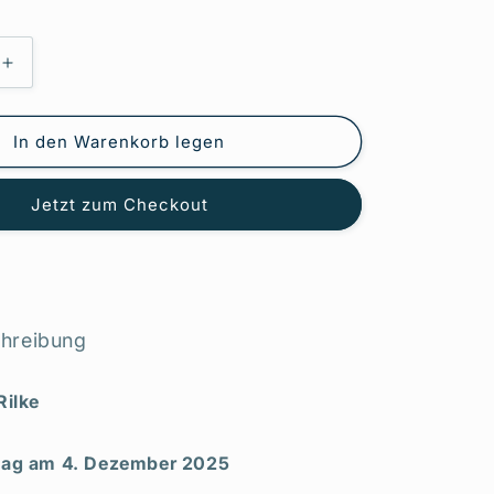
Erhöhe
die
Menge
für
In den Warenkorb legen
Rilke:
Dichter
Jetzt zum Checkout
der
Angst
-
Eine
Biographie
hreibung
Rilke
tag am 4. Dezember 2025