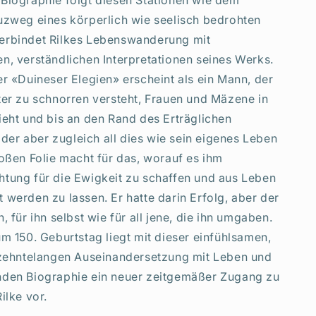
Biographie folgt diesen Stationen wie dem
uzweg eines körperlich wie seelisch bedrohten
erbindet Rilkes Lebenswanderung mit
n, verständlichen Interpretationen seines Werks.
er «Duineser Elegien» erscheint als ein Mann, der
ter zu schnorren versteht, Frauen und Mäzene in
ieht und bis an den Rand des Erträglichen
, der aber zugleich all dies wie sein eigenes Leben
loßen Folie macht für das, worauf es ihm
tung für die Ewigkeit zu schaffen und aus Leben
 werden zu lassen. Er hatte darin Erfolg, aber der
, für ihn selbst wie für all jene, die ihn umgaben.
um 150. Geburtstag liegt mit dieser einfühlsamen,
rzehntelangen Auseinandersetzung mit Leben und
nden Biographie ein neuer zeitgemäßer Zugang zu
ilke vor.