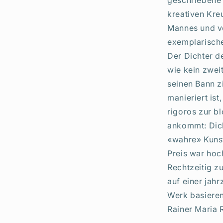
geschriebene 
kreativen Kre
Mannes und v
exemplarische
Der Dichter d
wie kein zwei
seinen Bann z
manieriert ist
rigoros zur b
ankommt: Dich
«wahre» Kunst
Preis war hoch
Rechtzeitig z
auf einer jah
Werk basiere
Rainer Maria R