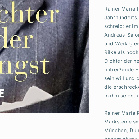
Rainer Maria R
Jahrhunderts.
schreibt er i
Andreas-Salom
und Werk gle
Rilke als hoc
Dichter der h
mitreißende E
sein will und
die erschrec
in ihm selbst u
Rainer Maria 
Marksteine se
München, Dui