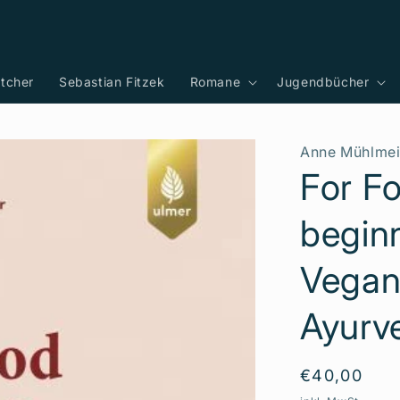
tcher
Sebastian Fitzek
Romane
Jugendbücher
Anne Mühlmei
For Fo
begin
Vegan
Ayurv
Normaler
€40,00
Preis