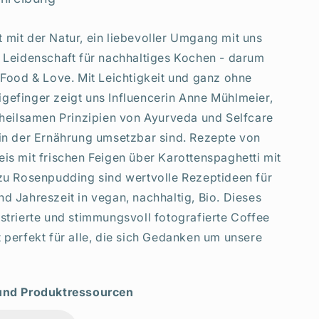
Rezepte,
Yoga
 mit der Natur, ein liebevoller Umgang mit uns
&amp;
Ayurveda
e Leidenschaft für nachhaltiges Kochen - darum
r Food & Love. Mit Leichtigkeit und ganz ohne
gefinger zeigt uns Influencerin Anne Mühlmeier,
e heilsamen Prinzipien von Ayurveda und Selfcare
 in der Ernährung umsetzbar sind. Rezepte von
eis mit frischen Feigen über Karottenspaghetti mit
 zu Rosenpudding sind wertvolle Rezeptideen für
d Jahreszeit in vegan, nachhaltig, Bio. Dieses
ustrierte und stimmungsvoll fotografierte Coffee
t perfekt für alle, die sich Gedanken um unsere
 und Produktressourcen