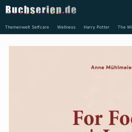
Direkt
zum
Inhalt
Themenwelt Selfcare
Wellness
Harry Potter
The Wi
Zu
Produktinformationen
springen