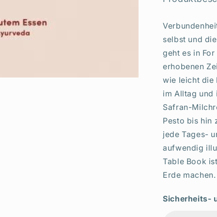
Rezepte,
Yoga
Verbundenheit
&amp;
Ayurveda
selbst und di
geht es in Fo
erhobenen Zei
wie leicht di
im Alltag und
Safran-Milchr
Pesto bis hin
jede Tages- un
aufwendig ill
Table Book is
Erde machen.
Sicherheits-