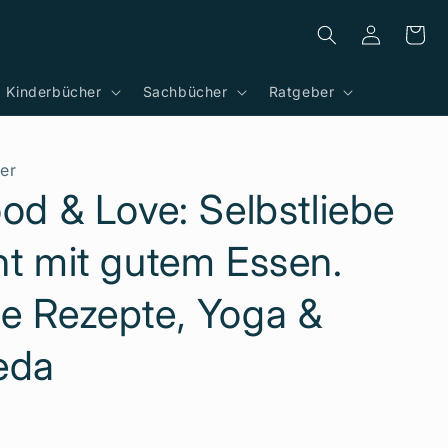
Einloggen
Warenkor
Kinderbücher
Sachbücher
Ratgeber
er
od & Love: Selbstliebe
nt mit gutem Essen.
e Rezepte, Yoga &
eda