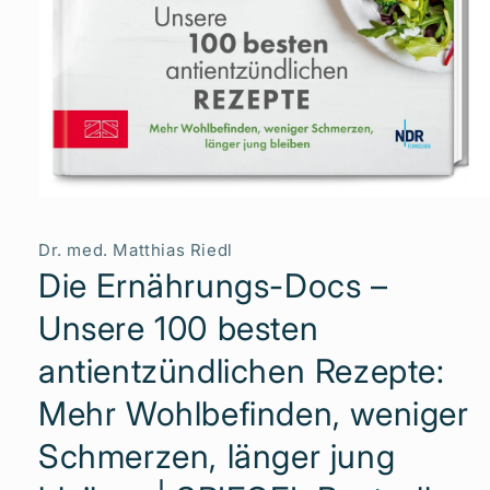
Medien
1
in
Dr. med. Matthias Riedl
Modal
öffnen
Die Ernährungs-Docs –
Unsere 100 besten
antientzündlichen Rezepte:
Mehr Wohlbefinden, weniger
Schmerzen, länger jung