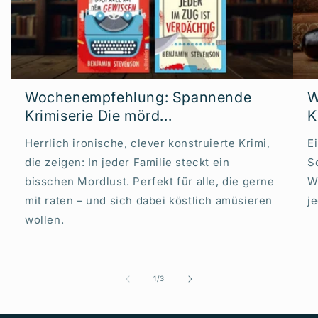
Wochenempfehlung: Spannende
W
Krimiserie Die mörd...
K
Herrlich ironische, clever konstruierte Krimi,
E
die zeigen: In jeder Familie steckt ein
S
bisschen Mordlust. Perfekt für alle, die gerne
W
mit raten – und sich dabei köstlich amüsieren
j
wollen.
von
1
/
3