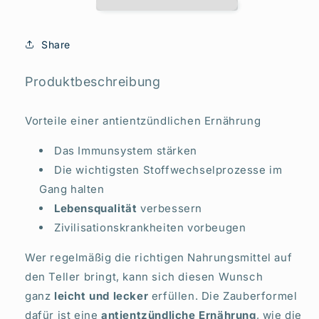
Unsere
Unsere
100
100
besten
besten
Share
antientzündlichen
antientzündlichen
Rezepte:
Rezepte:
Mehr
Mehr
Produktbeschreibung
Wohlbefinden,
Wohlbefinden,
weniger
weniger
Vorteile einer antientzündlichen Ernährung
Schmerzen,
Schmerzen,
länger
länger
Das Immunsystem stärken
jung
jung
bleiben
bleiben
Die wichtigsten Stoffwechselprozesse im
|
|
Gang halten
SPIEGEL
SPIEGEL
Lebensqualität
verbessern
Bestseller
Bestseller
Zivilisationskrankheiten vorbeugen
Platz
Platz
1
1
Wer regelmäßig die richtigen Nahrungsmittel auf
den Teller bringt, kann sich diesen Wunsch
ganz
leicht und lecker
erfüllen. Die Zauberformel
dafür ist eine
antientzündliche Ernährung
, wie die