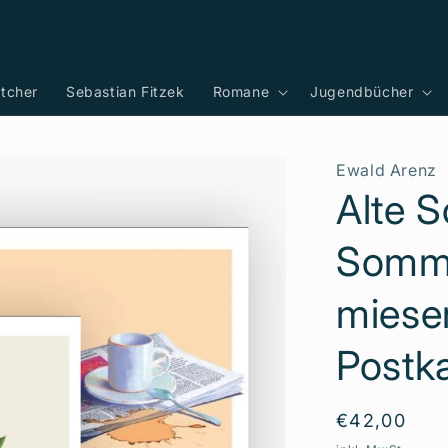
tcher
Sebastian Fitzek
Romane
Jugendbücher
Ewald Arenz
Alte 
Somme
miese
Postk
Normaler
€42,00
Preis