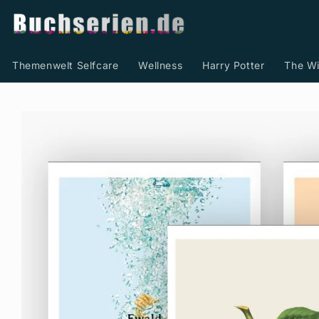
Direkt
zum
Inhalt
Themenwelt Selfcare
Wellness
Harry Potter
The Wi
Zu
Produktinformationen
springen