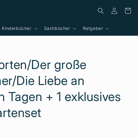
Einloggen
Warenkor
Kinderbücher
Sachbücher
Ratgeber
Sorten/Der große
r/Die Liebe an
n Tagen + 1 exklusives
artenset