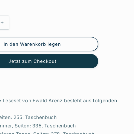
Erhöhe
die
Menge
für
In den Warenkorb legen
Alte
Sorten/Der
Jetzt zum Checkout
große
ie
Sommer/Die
Liebe
an
miesen
Tagen
 Leseset von Ewald Arenz besteht aus folgenden
+
1
exklusives
Seiten: 255, Taschenbuch
set
Postkartenset
mmer, Seiten: 335, Taschenbuch