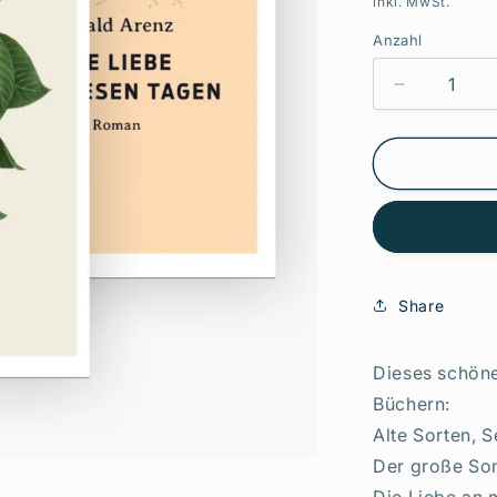
inkl. MwSt.
Anzahl
Verringere
die
Menge
für
Alte
Sorten/Der
große
Sommer/D
Liebe
an
Share
miesen
Tagen
Dieses schöne
+
1
Büchern:
exklusives
Alte Sorten, 
Postkarten
Der große So