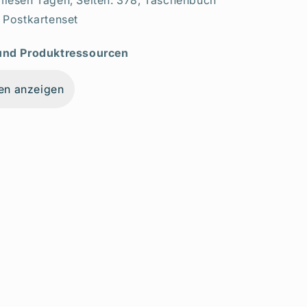
miesen Tagen, Seiten: 378, Taschenbuch
s Postkartenset
 und Produktressourcen
en anzeigen