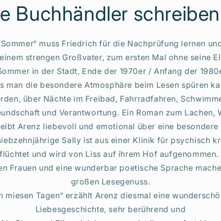
e Buchhändler schreiben
 Sommer“ muss Friedrich für die Nachprüfung lernen und
einem strengen Großvater, zum ersten Mal ohne seine Elt
Sommer in der Stadt, Ende der 1970er / Anfang der 1980e
ss man die besondere Atmosphäre beim Lesen spüren kan
den, über Nächte im Freibad, Fahrradfahren, Schwimmen
reundschaft und Verantwortung. Ein Roman zum Lachen, 
hreibt Arenz liebevoll und emotional über eine besondere
siebzehnjährige Sally ist aus einer Klinik für psychisch k
flüchtet und wird von Liss auf ihrem Hof aufgenommen.
en Frauen und eine wunderbar poetische Sprache mach
großen Lesegenuss.
an miesen Tagen“ erzählt Arenz diesmal eine wundersc
Liebesgeschichte, sehr berührend und