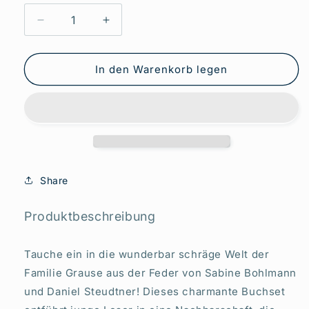
Verringere
Erhöhe
die
die
Menge
Menge
für
für
In den Warenkorb legen
Willkommen
Willkommen
bei
bei
den
den
Grauses
Grauses
Band
Band
1-
1-
3
3
Share
plus
plus
1
1
exklusives
exklusives
Produktbeschreibung
Postkartenset
Postkartenset
Tauche ein in die wunderbar schräge Welt der
Familie Grause aus der Feder von Sabine Bohlmann
und Daniel Steudtner! Dieses charmante Buchset