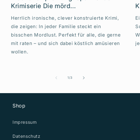
Krimiserie Die mörd...
K
Herrlich ironische, clever konstruierte Krimi,
E
die zeigen: In jeder Familie steckt ein
S
bisschen Mordlust. Perfekt für alle, die gerne
W
mit raten – und sich dabei köstlich amüsieren
j
wollen.
von
1
/
3
Shop
Impressum
Datenschutz