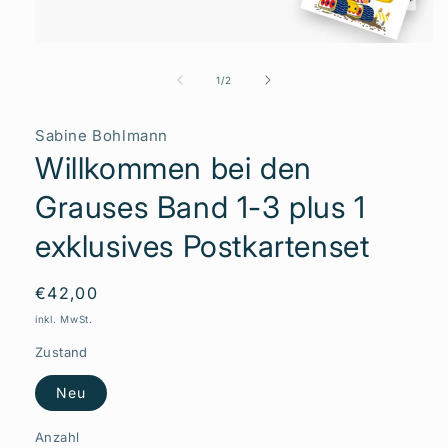
Medien
1
in
von
1
/
2
Modal
öffnen
Sabine Bohlmann
Willkommen bei den
Grauses Band 1-3 plus 1
exklusives Postkartenset
Normaler
€42,00
Preis
inkl. MwSt.
Zustand
Neu
Anzahl