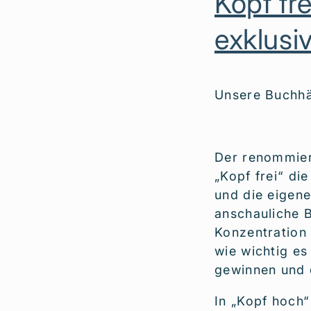
Kopf fre
exklusi
Unsere Buchhä
Der renommiert
„Kopf frei“ di
und die eigen
anschauliche B
Konzentration 
wie wichtig es
gewinnen und 
In „Kopf hoch“