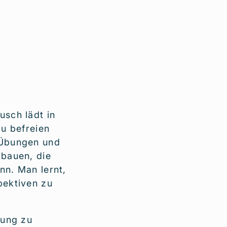
usch lädt in
zu befreien
 Übungen und
bbauen, die
nn. Man lernt,
pektiven zu
lung zu